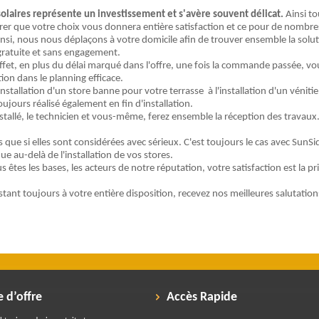
solaires représente un investissement et s'avère souvent délicat.
Ainsi to
urer que votre choix vous donnera entière satisfaction et ce pour de nombr
nsi, nous nous déplaçons à votre domicile afin de trouver ensemble la solutio
gratuite et sans engagement.
ffet, en plus du délai marqué dans l'offre, une fois la commande passée, vou
n dans le planning efficace.
installation d'un store banne pour votre terrasse à l'installation d'un véniti
ujours réalisé également en fin d'installation.
nstallé, le technicien et vous-même, ferez ensemble la réception des travau
s que si elles sont considérées avec sérieux. C'est toujours le cas avec SunS
e au-delà de l'installation de vos stores.
 êtes les bases, les acteurs de notre réputation, votre satisfaction est la pr
stant toujours à votre entière disposition, recevez nos meilleures salutation
d’offre
Accès Rapide