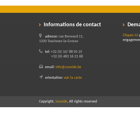
Informations de contact
Dema
Cliquez ici
p
adresse:
rue Berward 11,
engagemen
1320 Tourinnes-la-Grosse
tel:
+32 (0) 10/ 88 05 25
+32 (0) 483 16 21 68
email:
info@sunside.be
orientation:
voir la carte
Copyright,
Sunside
, All rights reserved